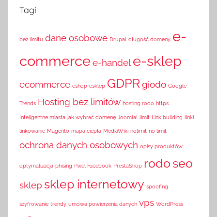
Tagi
e-
dane osobowe
bez limitu
Drupal
długość domeny
commerce
e-sklep
e-handel
GDPR
ecommerce
giodo
eshop
esklep
Google
Hosting bez limitów
Trends
hosting rodo
https
Inteligentne miasta
jak wybrać domenę
Joomla!
limit
Link building
linki
linkowanie
Magento
mapa ciepła
MediaWiki
nolimit
no limit
ochrona danych osobowych
opisy produktów
rodo
seo
optymalizacja
phising
Pixel Facebook
PrestaShop
sklep internetowy
sklep
spoofing
vps
szyfrowanie
trendy
umowa powierzenia danych
WordPress