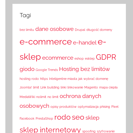
Tagi
dane osobowe
bez limitu
Drupal
długość domeny
e-commerce
e-
e-handel
sklep
GDPR
ecommerce
eshop
esklep
giodo
Hosting bez limitów
Google Trends
hosting rodo
https
Inteligentne miasta
jak wybrać domenę
Joomla!
limit
Link building
linki
linkowanie
Magento
mapa ciepła
ochrona danych
MediaWiki
nolimit
no limit
osobowych
opisy produktów
optymalizacja
phising
Pixel
rodo
seo
sklep
Facebook
PrestaShop
sklep internetowy
spoofing
szyfrowanie