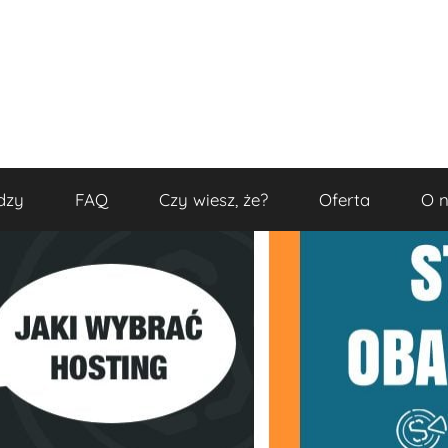
dzy
FAQ
Czy wiesz, że?
Oferta
O 