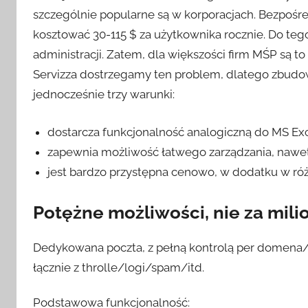
szczególnie popularne są w korporacjach. Bezpośr
kosztować 30-115 $ za użytkownika rocznie. Do tego
administracji. Zatem, dla większości firm MŚP są 
Servizza dostrzegamy ten problem, dlatego zbudowa
jednocześnie trzy warunki:
dostarcza funkcjonalność analogiczną do MS Ex
zapewnia możliwość łatwego zarządzania, nawet
jest bardzo przystępna cenowo, w dodatku w róż
Potężne możliwości, nie za mili
Dedykowana poczta, z pełną kontrolą per domena/s
łącznie z throlle/logi/spam/itd.
Podstawowa funkcjonalność: