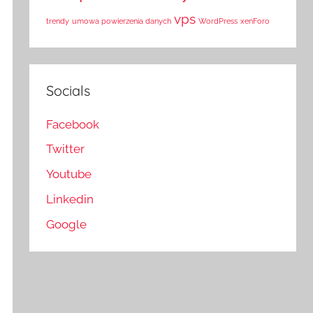
vps
trendy
umowa powierzenia danych
WordPress
xenForo
Socials
Facebook
Twitter
Youtube
Linkedin
Google