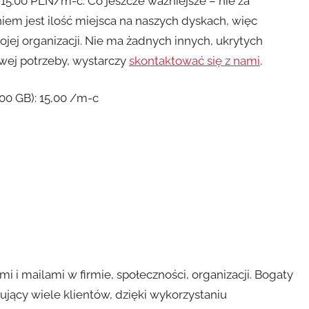
 15.00 PLN/m-c. Co jeszcze ważniejsze – nie za
iem jest ilość miejsca na naszych dyskach, więc
wojej organizacji. Nie ma żadnych innych, ukrytych
owej potrzeby, wystarczy
skontaktować się z nami
.
00 GB): 15,00 /m-c
i i mailami w firmie, społeczności, organizacji. Bogaty
ujący wiele klientów, dzięki wykorzystaniu