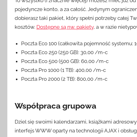
To wszystko (i znacznie więcej) możesz mieć już od
pojedyncze konto, a za całość. Jedynym ograniczen
dobierasz taki pakiet, który spełni potrzeby całej T
kosztów.
Dostępne są nw. pakiety
, a w razie nietyp
Poczta Eco 100 (całkowita pojemność systemu: 1
Poczta Eco 250 (250 GB): 30,00 /m-c
Poczta Eco 500 (500 GB): 60,00 /m-c
Poczta Pro 1000 (1 TB): 400,00 /m-c
Poczta Pro 2000 (2 TB): 800,00 /m-c
Współpraca grupowa
Dziel się swoimi kalendarzami, książkami adresowym
interfejs WWW oparty na technologii AJAX i obsług