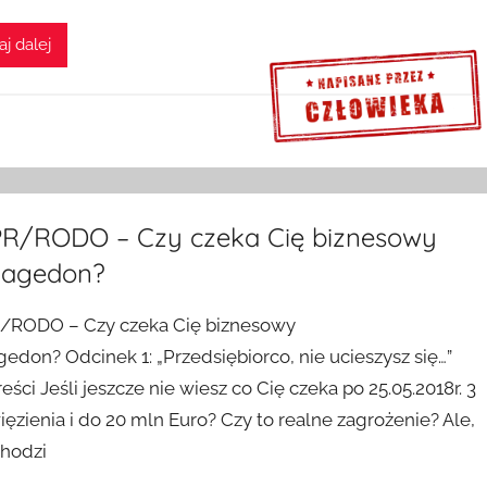
aj dalej
Sprawdź szczegóły >>>
R/RODO – Czy czeka Cię biznesowy
agedon?
RODO – Czy czeka Cię biznesowy
edon? Odcinek 1: „Przedsiębiorco, nie ucieszysz się…”
reści Jeśli jeszcze nie wiesz co Cię czeka po 25.05.2018r. 3
ięzienia i do 20 mln Euro? Czy to realne zagrożenie? Ale,
chodzi