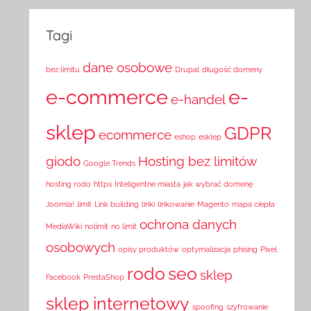
Tagi
dane osobowe
bez limitu
Drupal
długość domeny
e-commerce
e-
e-handel
sklep
GDPR
ecommerce
eshop
esklep
giodo
Hosting bez limitów
Google Trends
hosting rodo
https
Inteligentne miasta
jak wybrać domenę
Joomla!
limit
Link building
linki
linkowanie
Magento
mapa ciepła
ochrona danych
MediaWiki
nolimit
no limit
osobowych
opisy produktów
optymalizacja
phising
Pixel
rodo
seo
sklep
Facebook
PrestaShop
sklep internetowy
spoofing
szyfrowanie