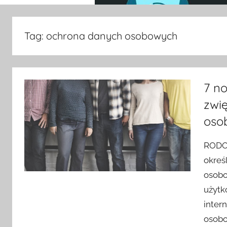
Tag:
ochrona danych osobowych
7 n
zwi
oso
RODO 
okreś
osobo
użytk
inter
osobo