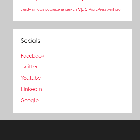
vps
trendy
umowa powierzenia danych
WordPress
xenForo
Socials
Facebook
Twitter
Youtube
Linkedin
Google