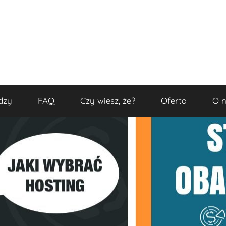
dzy
FAQ
Czy wiesz, że?
Oferta
O 