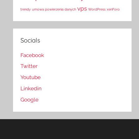
vps
trendy
umowa powierzenia danych
WordPress
xenForo
Socials
Facebook
Twitter
Youtube
Linkedin
Google