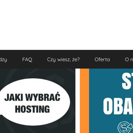
dzy
FAQ
Czy wiesz, że?
Oferta
O 