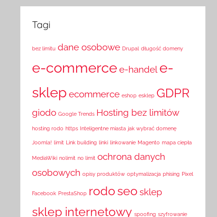
Tagi
dane osobowe
bez limitu
Drupal
długość domeny
e-commerce
e-
e-handel
sklep
GDPR
ecommerce
eshop
esklep
giodo
Hosting bez limitów
Google Trends
hosting rodo
https
Inteligentne miasta
jak wybrać domenę
Joomla!
limit
Link building
linki
linkowanie
Magento
mapa ciepła
ochrona danych
MediaWiki
nolimit
no limit
osobowych
opisy produktów
optymalizacja
phising
Pixel
rodo
seo
sklep
Facebook
PrestaShop
sklep internetowy
spoofing
szyfrowanie