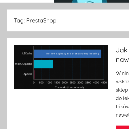
Tag:
PrestaShop
Jak 
nawe
W nin
wskaz
sklep
do le
trikó
nawe