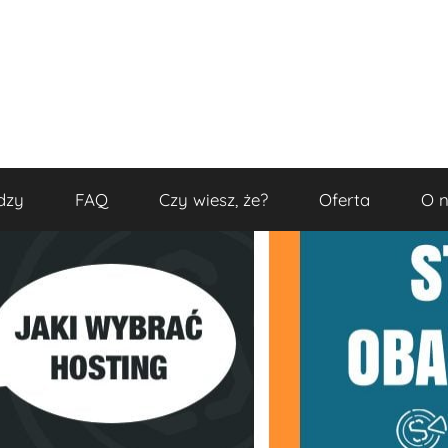
dzy
FAQ
Czy wiesz, że?
Oferta
O 