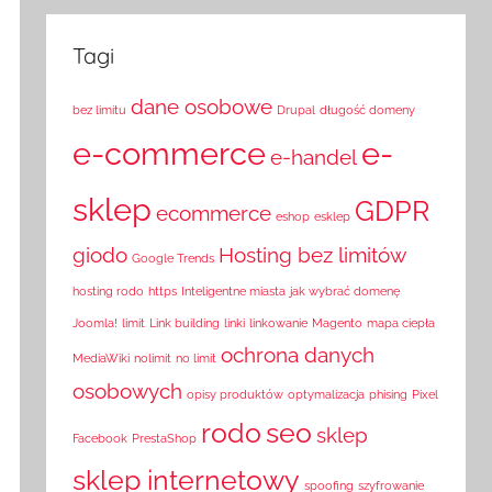
Tagi
dane osobowe
bez limitu
Drupal
długość domeny
e-commerce
e-
e-handel
sklep
GDPR
ecommerce
eshop
esklep
giodo
Hosting bez limitów
Google Trends
hosting rodo
https
Inteligentne miasta
jak wybrać domenę
Joomla!
limit
Link building
linki
linkowanie
Magento
mapa ciepła
ochrona danych
MediaWiki
nolimit
no limit
osobowych
opisy produktów
optymalizacja
phising
Pixel
rodo
seo
sklep
Facebook
PrestaShop
sklep internetowy
spoofing
szyfrowanie