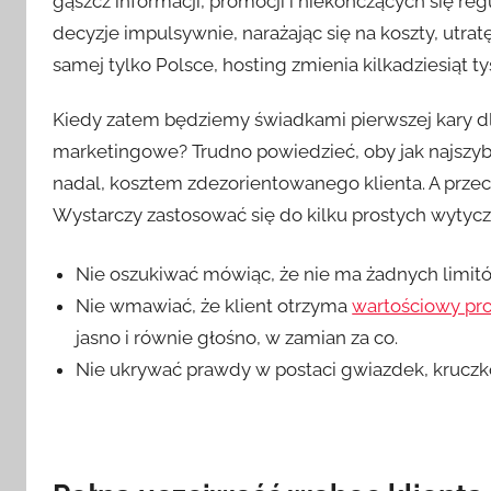
gąszcz informacji, promocji i niekończących się re
decyzje impulsywnie, narażając się na koszty, utrat
samej tylko Polsce, hosting zmienia kilkadziesiąt 
Kiedy zatem będziemy świadkami pierwszej kary dla
marketingowe? Trudno powiedzieć, oby jak najszyb
nadal, kosztem zdezorientowanego klienta. A przecie
Wystarczy zastosować się do kilku prostych wytyc
Nie oszukiwać mówiąc, że nie ma żadnych limit
Nie wmawiać, że klient otrzyma
wartościowy pro
jasno i równie głośno, w zamian za co.
Nie ukrywać prawdy w postaci gwiazdek, krucz