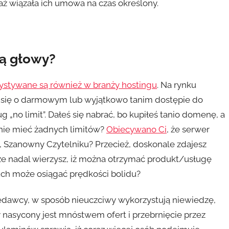
aż wiązała ich umowa na czas określony.
cą głowy?
ystywane są również w branży hostingu
. Na rynku
a się o darmowym lub wyjątkowo tanim dostępie do
 „no limit”. Dałeś się nabrać, bo kupiłeś tanio domenę, a
 nie mieć żadnych limitów?
Obiecywano Ci
, że serwer
, Szanowny Czytelniku? Przecież, doskonale zdajesz
że nadal wierzysz, iż można otrzymać produkt/usługę
uch może osiągać prędkości bolidu?
rzedawcy, w sposób nieuczciwy wykorzystują niewiedzę,
 nasycony jest mnóstwem ofert i przebrnięcie przez