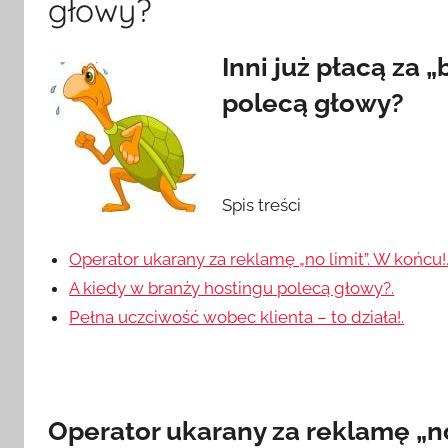
głowy?
Inni już płacą za „
polecą głowy?
Spis treści
Operator ukarany za reklamę „no limit”. W końcu!
A kiedy w branży hostingu polecą głowy?.
Pełna uczciwość wobec klienta – to działa!.
Operator ukarany za reklamę „no