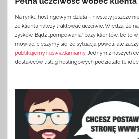
Pełna uczciwość wobec klienta –
Na rynku hostingowym działa – niestety jeszcze nie
że klienta należy traktować uczciwie. Wiedzą, że n
zysków. Bądź „pompowania” bazy klientów, bo to w p
mówiąc, cieszymy się, że sytuacja powoli, ale zaczy
publikujemy
i
uświadamiamy
. Jednym z naszych ce
dostawców usług hostingowych podzielało te idee