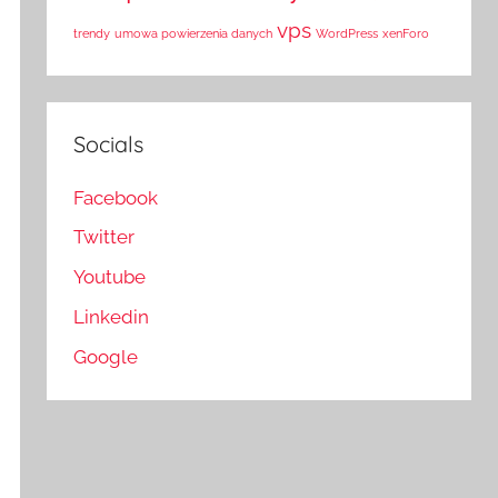
vps
trendy
umowa powierzenia danych
WordPress
xenForo
Socials
Facebook
Twitter
Youtube
Linkedin
Google