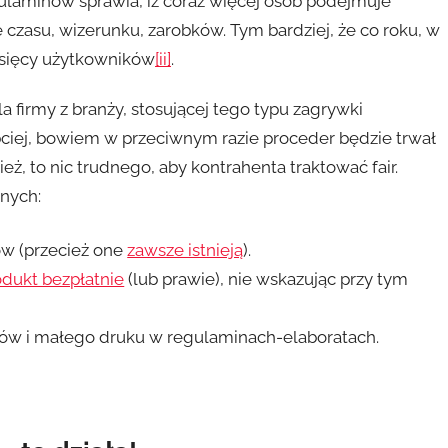
gulaminów sprawia, iż coraz więcej osób podejmuje
ę czasu, wizerunku, zarobków. Tym bardziej, że co roku, w
tysięcy użytkowników
[ii]
.
 firmy z branży, stosującej tego typu zagrywki
ciej, bowiem w przeciwnym razie proceder będzie trwał
ż, to nic trudnego, aby kontrahenta traktować fair.
znych:
ów (przecież one
zawsze istnieją
).
dukt bezpłatnie
(lub prawie), nie wskazując przy tym
ków i małego druku w regulaminach-elaboratach.