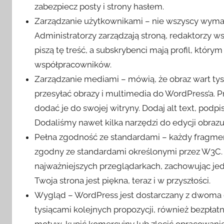
zabezpiecz posty i strony hasłem.
Zarządzanie użytkownikami – nie wszyscy wymag
Administratorzy zarządzają stroną, redaktorzy ws
piszą tę treść, a subskrybenci mają profil, któ
współpracowników.
Zarządzanie mediami – mówią, że obraz wart tysi
przesyłać obrazy i multimedia do WordPress’a. P
dodać je do swojej witryny. Dodaj alt text, podpis
Dodaliśmy nawet kilka narzędzi do edycji obrazu,
Pełna zgodność ze standardami – każdy fragme
zgodny ze standardami określonymi przez W3C. O
najważniejszych przeglądarkach, zachowując je
Twoja strona jest piękna, teraz i w przyszłości.
Wygląd – WordPress jest dostarczany z dwoma 
tysiącami kolejnych propozycji, również bezpłat
motyw, kupić komercyjny lub zlecić opracowan