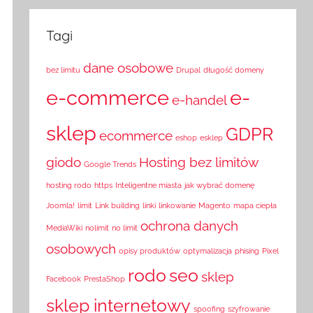
Tagi
dane osobowe
bez limitu
Drupal
długość domeny
e-commerce
e-
e-handel
sklep
GDPR
ecommerce
eshop
esklep
giodo
Hosting bez limitów
Google Trends
hosting rodo
https
Inteligentne miasta
jak wybrać domenę
Joomla!
limit
Link building
linki
linkowanie
Magento
mapa ciepła
ochrona danych
MediaWiki
nolimit
no limit
osobowych
opisy produktów
optymalizacja
phising
Pixel
rodo
seo
sklep
Facebook
PrestaShop
sklep internetowy
spoofing
szyfrowanie