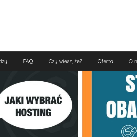
dzy
FAQ
Czy wiesz, że?
Oferta
O 