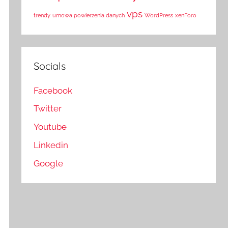
vps
trendy
umowa powierzenia danych
WordPress
xenForo
Socials
Facebook
Twitter
Youtube
Linkedin
Google