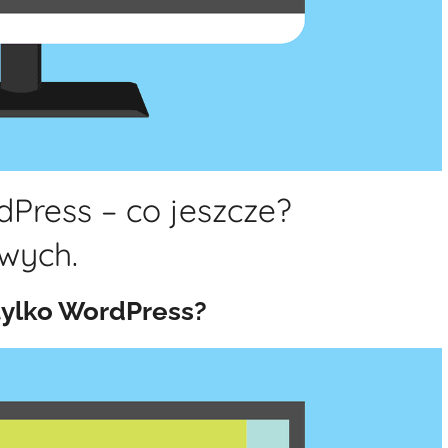
Press – co jeszcze?
owych.
tylko WordPress?