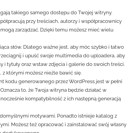
ają takiego samego dostępu do Twojej witryny.
półpracują przy treściach, autorzy i współpracownicy
rym mogą zarządzać. Dzięki temu możesz mieć wielu
ąca słów. Dlatego ważne jest, aby móc szybko i łatwo
rzeciągnij i upuść swoje multimedia do uploadera, aby
y i tytuły oraz wstaw zdjęcia i galerie do swoich treści.
 z którymi możesz nieźle bawić się.
nt kodu generowanego przez WordPress jest w pełni
znacza to, że Twoja witryna będzie działać w
dnocześnie kompatybilność z ich następną generacją
domyślnymi motywami. Ponadto istnieje katalog z
nymi. Możesz też opracować i zainstalować swój własny
ie dedykowanego.