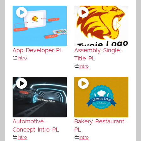
App-Developer-PL
Assembly-Single-
Intro
Title-PL
Intro
Automotive-
Bakery-Restaurant-
Concept-Intro-PL
PL
Intro
Intro