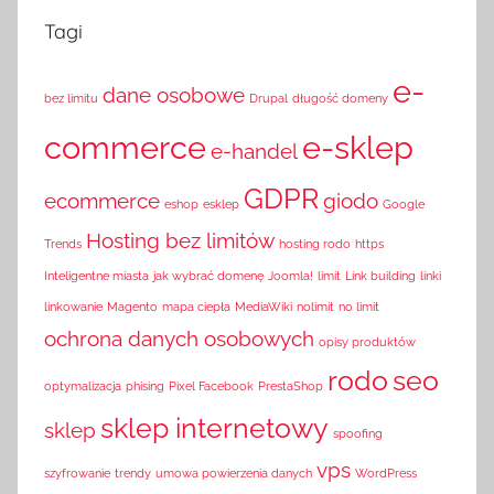
Tagi
e-
dane osobowe
bez limitu
Drupal
długość domeny
commerce
e-sklep
e-handel
GDPR
ecommerce
giodo
eshop
esklep
Google
Hosting bez limitów
Trends
hosting rodo
https
Inteligentne miasta
jak wybrać domenę
Joomla!
limit
Link building
linki
linkowanie
Magento
mapa ciepła
MediaWiki
nolimit
no limit
ochrona danych osobowych
opisy produktów
rodo
seo
optymalizacja
phising
Pixel Facebook
PrestaShop
sklep internetowy
sklep
spoofing
vps
szyfrowanie
trendy
umowa powierzenia danych
WordPress