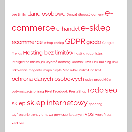
e-
dane osobowe
bez limitu
Drupal
długość domeny
commerce
e-sklep
e-handel
GDPR
ecommerce
giodo
eshop
esklep
Google
Hosting bez limitów
Trends
hosting rodo
https
Inteligentne miasta
jak wybrać domenę
Joomla!
limit
Link building
linki
linkowanie
Magento
mapa ciepła
MediaWiki
nolimit
no limit
ochrona danych osobowych
opisy produktów
rodo
seo
optymalizacja
phising
Pixel Facebook
PrestaShop
sklep internetowy
sklep
spoofing
vps
szyfrowanie
trendy
umowa powierzenia danych
WordPress
xenForo