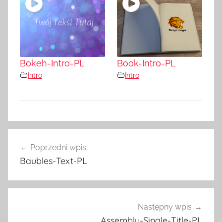
Bokeh-Intro-PL
Book-Intro-PL
Intro
Intro
Nawigacja
Poprzedni wpis
wpisu
Baubles-Text-PL
Następny wpis
Assembly-Single-Title-PL