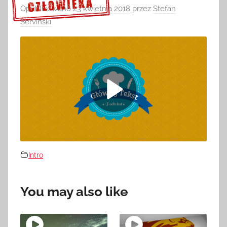
Opublikowano
23 kwietnia 2018
przez
Stefan
Serviński
Sprawdź szczegóły >>>
Intro
You may also like