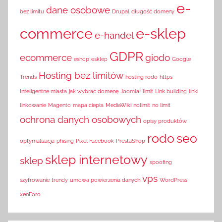
e-
dane osobowe
bez limitu
Drupal
długość domeny
commerce
e-sklep
e-handel
GDPR
ecommerce
giodo
eshop
esklep
Google
Hosting bez limitów
Trends
hosting rodo
https
Inteligentne miasta
jak wybrać domenę
Joomla!
limit
Link building
linki
linkowanie
Magento
mapa ciepła
MediaWiki
nolimit
no limit
ochrona danych osobowych
opisy produktów
rodo
seo
optymalizacja
phising
Pixel Facebook
PrestaShop
sklep internetowy
sklep
spoofing
vps
szyfrowanie
trendy
umowa powierzenia danych
WordPress
xenForo