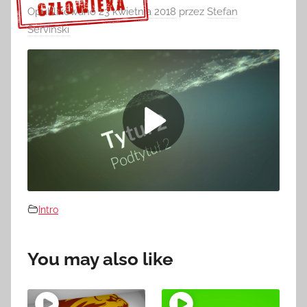
Opublikowano
23 kwietnia 2018
przez
Stefan
Serviński
Sprawdź szczegóły >>>
Intro
You may also like