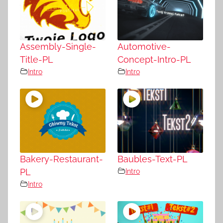
Assembly-Single-
Automotive-
Title-PL
Concept-Intro-PL
Intro
Intro
Bakery-Restaurant-
Baubles-Text-PL
PL
Intro
Intro