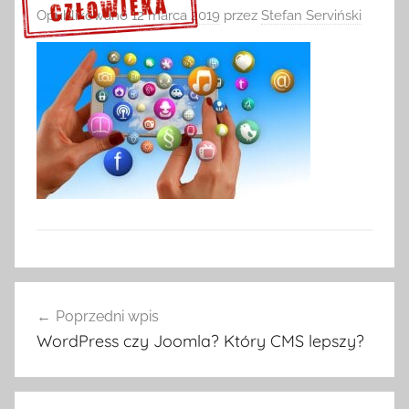
Opublikowano
12 marca 2019
przez
Stefan Serviński
Sprawdź szczegóły >>>
Nawigacja
Poprzedni wpis
wpisu
WordPress czy Joomla? Który CMS lepszy?