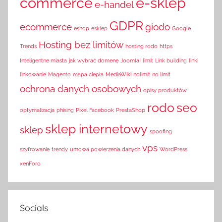
commerce
e-sklep
e-handel
GDPR
ecommerce
giodo
eshop
esklep
Google
Hosting bez limitów
Trends
hosting rodo
https
Inteligentne miasta
jak wybrać domenę
Joomla!
limit
Link building
linki
linkowanie
Magento
mapa ciepła
MediaWiki
nolimit
no limit
ochrona danych osobowych
opisy produktów
rodo
seo
optymalizacja
phising
Pixel Facebook
PrestaShop
sklep internetowy
sklep
spoofing
vps
szyfrowanie
trendy
umowa powierzenia danych
WordPress
xenForo
Socials