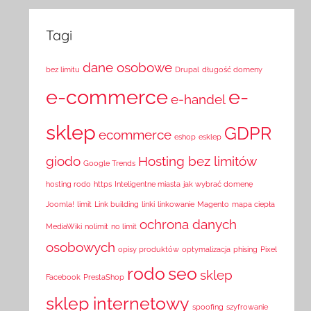
Tagi
dane osobowe
bez limitu
Drupal
długość domeny
e-commerce
e-
e-handel
sklep
GDPR
ecommerce
eshop
esklep
giodo
Hosting bez limitów
Google Trends
hosting rodo
https
Inteligentne miasta
jak wybrać domenę
Joomla!
limit
Link building
linki
linkowanie
Magento
mapa ciepła
ochrona danych
MediaWiki
nolimit
no limit
osobowych
opisy produktów
optymalizacja
phising
Pixel
rodo
seo
sklep
Facebook
PrestaShop
sklep internetowy
spoofing
szyfrowanie