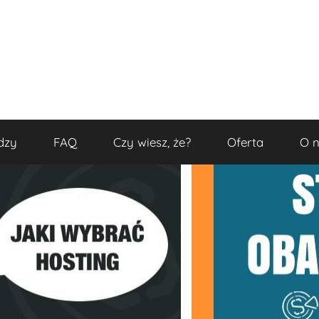
dzy
FAQ
Czy wiesz, że?
Oferta
O 