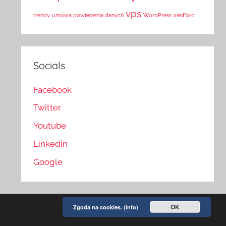
vps
trendy
umowa powierzenia danych
WordPress
xenForo
Socials
Facebook
Twitter
Youtube
Linkedin
Google
OK
Zgoda na cookies.
(info)