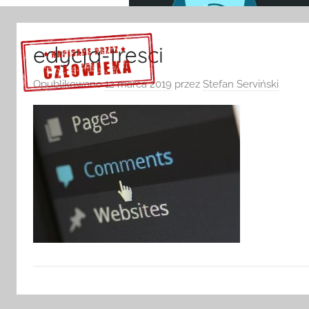
edycja-tresci
Opublikowano
12 marca 2019
przez
Stefan Serviński
Sprawdź szczegóły >>>