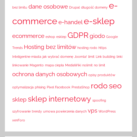
e-
dane osobowe
bez limitu
Drupal
długość domeny
commerce
e-sklep
e-handel
GDPR
ecommerce
giodo
eshop
esklep
Google
Hosting bez limitów
Trends
hosting rodo
https
Inteligentne miasta
jak wybrać domenę
Joomla!
limit
Link building
linki
linkowanie
Magento
mapa ciepła
MediaWiki
nolimit
no limit
ochrona danych osobowych
opisy produktów
rodo
seo
optymalizacja
phising
Pixel Facebook
PrestaShop
sklep internetowy
sklep
spoofing
vps
szyfrowanie
trendy
umowa powierzenia danych
WordPress
xenForo