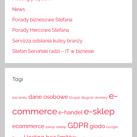
News
Porady biznesowe Stefana
Porady Hercowe Stefana
Servizza odsłania kulisy branży
Stefan Serviński radzi – IT w biznesie
Tagi
e-
dane osobowe
bez limitu
Drupal
długość domeny
commerce
e-sklep
e-handel
GDPR
ecommerce
giodo
eshop
esklep
Google