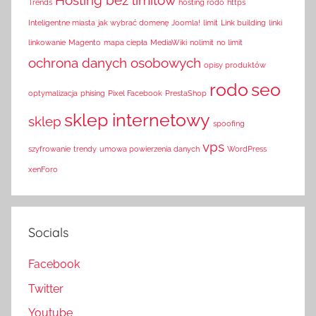
Hosting bez limitów
Trends
hosting rodo
https
Inteligentne miasta
jak wybrać domenę
Joomla!
limit
Link building
linki
linkowanie
Magento
mapa ciepła
MediaWiki
nolimit
no limit
ochrona danych osobowych
opisy produktów
rodo
seo
optymalizacja
phising
Pixel Facebook
PrestaShop
sklep internetowy
sklep
spoofing
vps
szyfrowanie
trendy
umowa powierzenia danych
WordPress
xenForo
Socials
Facebook
Twitter
Youtube