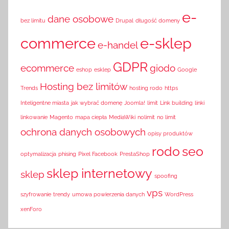
e-
dane osobowe
bez limitu
Drupal
długość domeny
commerce
e-sklep
e-handel
GDPR
ecommerce
giodo
eshop
esklep
Google
Hosting bez limitów
Trends
hosting rodo
https
Inteligentne miasta
jak wybrać domenę
Joomla!
limit
Link building
linki
linkowanie
Magento
mapa ciepła
MediaWiki
nolimit
no limit
ochrona danych osobowych
opisy produktów
rodo
seo
optymalizacja
phising
Pixel Facebook
PrestaShop
sklep internetowy
sklep
spoofing
vps
szyfrowanie
trendy
umowa powierzenia danych
WordPress
xenForo