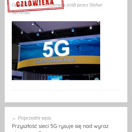
Opublikowano
26 czerwca 2018
przez
Stefan
Serviński
Sprawdź szczegóły >>>
Nawigacja
Poprzedni wpis
wpisu
Przyszłość sieci 5G rysuje się nad wyraz