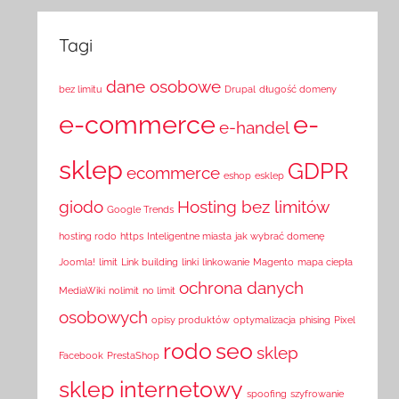
Tagi
dane osobowe
bez limitu
Drupal
długość domeny
e-commerce
e-
e-handel
sklep
GDPR
ecommerce
eshop
esklep
giodo
Hosting bez limitów
Google Trends
hosting rodo
https
Inteligentne miasta
jak wybrać domenę
Joomla!
limit
Link building
linki
linkowanie
Magento
mapa ciepła
ochrona danych
MediaWiki
nolimit
no limit
osobowych
opisy produktów
optymalizacja
phising
Pixel
rodo
seo
sklep
Facebook
PrestaShop
sklep internetowy
spoofing
szyfrowanie