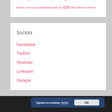
vps
trendy
umowa powierzenia danych
WordPress
xenForo
Socials
Facebook
Twitter
Youtube
Linkedin
Google
OK
Zgoda na cookies.
(info)