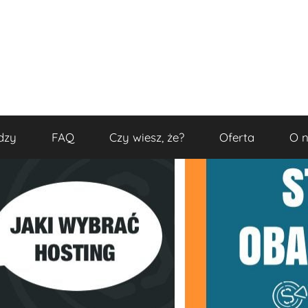
dzy
FAQ
Czy wiesz, że?
Oferta
O 