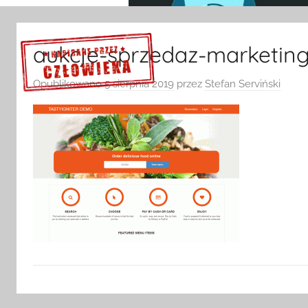
aukcje-sprzedaz-marketin
Opublikowano
5 sierpnia 2019
przez
Stefan Serviński
Sprawdź szczegóły >>>