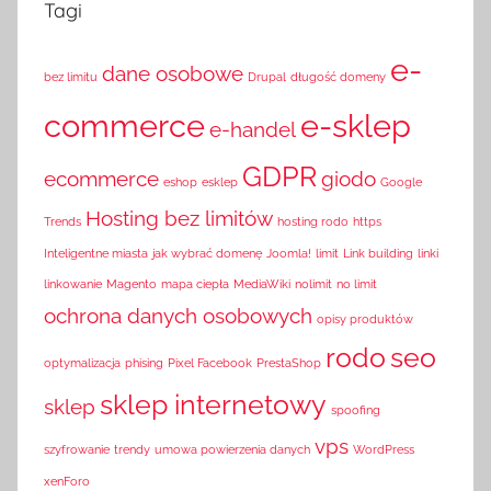
Tagi
e-
dane osobowe
bez limitu
Drupal
długość domeny
commerce
e-sklep
e-handel
GDPR
ecommerce
giodo
eshop
esklep
Google
Hosting bez limitów
Trends
hosting rodo
https
Inteligentne miasta
jak wybrać domenę
Joomla!
limit
Link building
linki
linkowanie
Magento
mapa ciepła
MediaWiki
nolimit
no limit
ochrona danych osobowych
opisy produktów
rodo
seo
optymalizacja
phising
Pixel Facebook
PrestaShop
sklep internetowy
sklep
spoofing
vps
szyfrowanie
trendy
umowa powierzenia danych
WordPress
xenForo