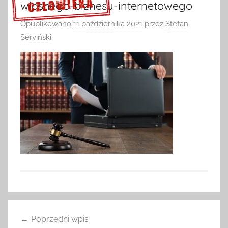
wlasnego-biznesu-internetowego
Opublikowano
11 października 2021
przez
Stefan
Serviński
Sprawdź szczegóły >>>
Nawigacja
Poprzedni wpis
wpisu