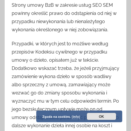
Strony umowy B2B w zakresie usług SEO SEM
powinny określić prawo do odstąpienia od niej w
przypadku niewykonania lub nienależytego
wykonania określonego w niej zobowiązania.
Przypadki, w których jest to możliwe według
przepisów Kodeksu cywilnego w przypadku
umowy o dzieło, opisałem już w tekście.
Dodatkowo wskazać trzeba, że jeżeli przyjmujący
zamówienie wykona dzieło w sposób wadliwy
albo sprzeczny z umową, zamawiający może
wezwać go do zmiany sposobu wykonania i
wyznaczyć mu w tym celu odpowiedni termin. Po
jego bezskutecznym upływie może on od
OK
Zgoda na cookies.
(info)
umowy odstąpić albo powierzyć poprawienie lub
dalsze wykonanie dzieła innej osobie na koszt i