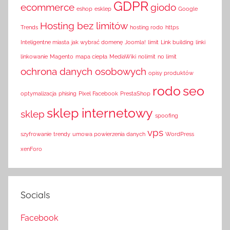
GDPR
ecommerce
giodo
eshop
esklep
Google
Hosting bez limitów
Trends
hosting rodo
https
Inteligentne miasta
jak wybrać domenę
Joomla!
limit
Link building
linki
linkowanie
Magento
mapa ciepła
MediaWiki
nolimit
no limit
ochrona danych osobowych
opisy produktów
rodo
seo
optymalizacja
phising
Pixel Facebook
PrestaShop
sklep internetowy
sklep
spoofing
vps
szyfrowanie
trendy
umowa powierzenia danych
WordPress
xenForo
Socials
Facebook