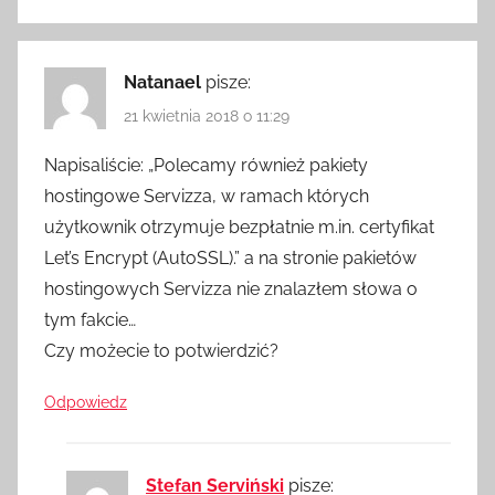
Natanael
pisze:
21 kwietnia 2018 o 11:29
Napisaliście: „Polecamy również pakiety
hostingowe Servizza, w ramach których
użytkownik otrzymuje bezpłatnie m.in. certyfikat
Let’s Encrypt (AutoSSL).” a na stronie pakietów
hostingowych Servizza nie znalazłem słowa o
tym fakcie…
Czy możecie to potwierdzić?
Odpowiedz
Stefan Serviński
pisze: