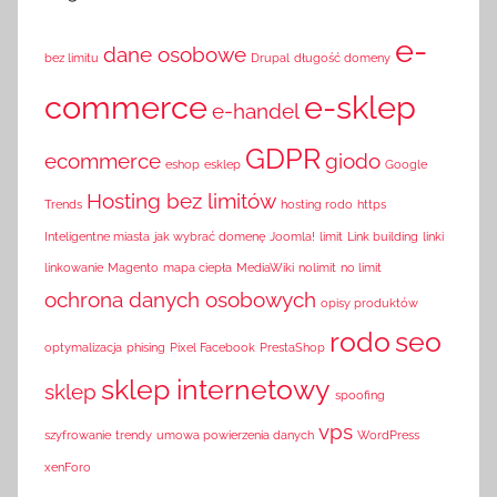
e-
dane osobowe
bez limitu
Drupal
długość domeny
commerce
e-sklep
e-handel
GDPR
ecommerce
giodo
eshop
esklep
Google
Hosting bez limitów
Trends
hosting rodo
https
Inteligentne miasta
jak wybrać domenę
Joomla!
limit
Link building
linki
linkowanie
Magento
mapa ciepła
MediaWiki
nolimit
no limit
ochrona danych osobowych
opisy produktów
rodo
seo
optymalizacja
phising
Pixel Facebook
PrestaShop
sklep internetowy
sklep
spoofing
vps
szyfrowanie
trendy
umowa powierzenia danych
WordPress
xenForo