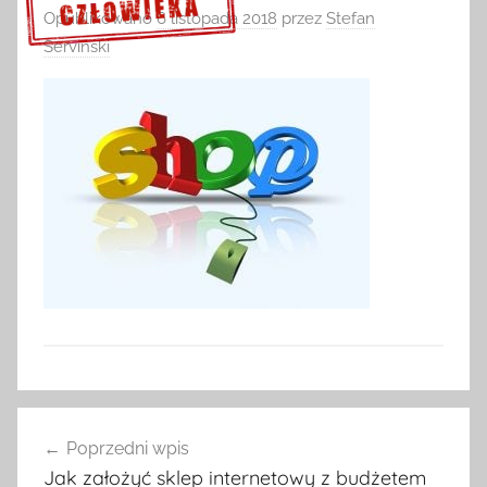
Opublikowano
6 listopada 2018
przez
Stefan
Serviński
Sprawdź szczegóły >>>
Nawigacja
Poprzedni wpis
wpisu
Jak założyć sklep internetowy z budżetem