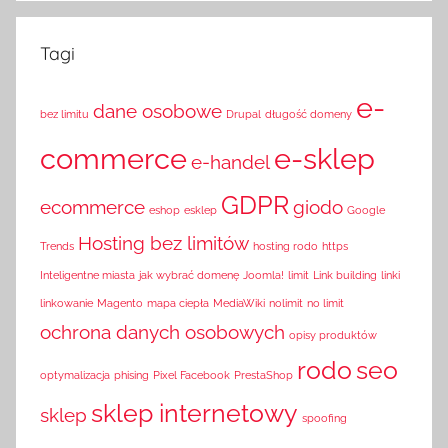
Tagi
e-
dane osobowe
bez limitu
Drupal
długość domeny
commerce
e-sklep
e-handel
GDPR
ecommerce
giodo
eshop
esklep
Google
Hosting bez limitów
Trends
hosting rodo
https
Inteligentne miasta
jak wybrać domenę
Joomla!
limit
Link building
linki
linkowanie
Magento
mapa ciepła
MediaWiki
nolimit
no limit
ochrona danych osobowych
opisy produktów
rodo
seo
optymalizacja
phising
Pixel Facebook
PrestaShop
sklep internetowy
sklep
spoofing