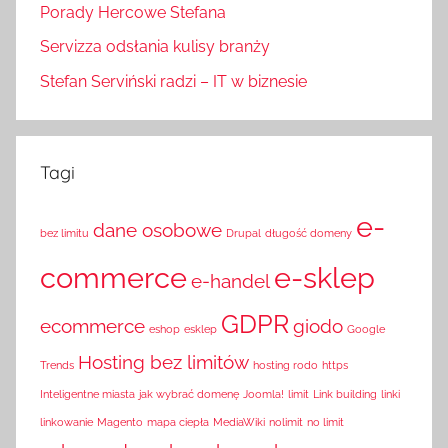
Porady Hercowe Stefana
Servizza odsłania kulisy branży
Stefan Serviński radzi – IT w biznesie
Tagi
e-
dane osobowe
bez limitu
Drupal
długość domeny
commerce
e-sklep
e-handel
GDPR
ecommerce
giodo
eshop
esklep
Google
Hosting bez limitów
Trends
hosting rodo
https
Inteligentne miasta
jak wybrać domenę
Joomla!
limit
Link building
linki
linkowanie
Magento
mapa ciepła
MediaWiki
nolimit
no limit