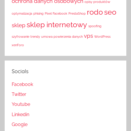
ochrona danych osobowych
opisy produktów
rodo
seo
optymalizacja
phising
Pixel Facebook
PrestaShop
sklep internetowy
sklep
spoofing
vps
szyfrowanie
trendy
umowa powierzenia danych
WordPress
xenForo
Socials
Facebook
Twitter
Youtube
Linkedin
Google