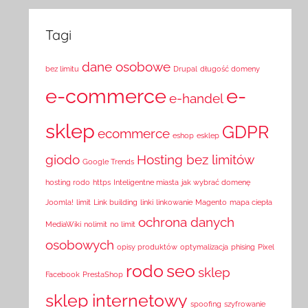
Tagi
dane osobowe
bez limitu
Drupal
długość domeny
e-commerce
e-
e-handel
sklep
GDPR
ecommerce
eshop
esklep
giodo
Hosting bez limitów
Google Trends
hosting rodo
https
Inteligentne miasta
jak wybrać domenę
Joomla!
limit
Link building
linki
linkowanie
Magento
mapa ciepła
ochrona danych
MediaWiki
nolimit
no limit
osobowych
opisy produktów
optymalizacja
phising
Pixel
rodo
seo
sklep
Facebook
PrestaShop
sklep internetowy
spoofing
szyfrowanie