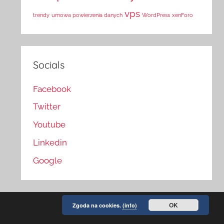
vps
trendy
umowa powierzenia danych
WordPress
xenForo
Socials
Facebook
Twitter
Youtube
Linkedin
Google
OK
Zgoda na cookies.
(info)