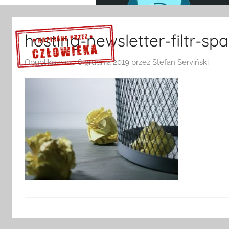
hosting-newsletter-filtr-sp
Opublikowano
6 grudnia 2019
przez
Stefan Serviński
Sprawdź szczegóły >>>