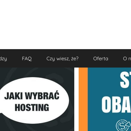
dzy
FAQ
Czy wiesz, że?
Oferta
O 