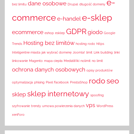
e-
dane osobowe
bez limitu
Drupal
długość domeny
commerce
e-sklep
e-handel
GDPR
ecommerce
giodo
eshop
esklep
Google
Hosting bez limitów
Trends
hosting rodo
https
Inteligentne miasta
jak wybrać domenę
Joomla!
limit
Link building
linki
linkowanie
Magento
mapa ciepła
MediaWiki
nolimit
no limit
ochrona danych osobowych
opisy produktów
rodo
seo
optymalizacja
phising
Pixel Facebook
PrestaShop
sklep internetowy
sklep
spoofing
vps
szyfrowanie
trendy
umowa powierzenia danych
WordPress
xenForo