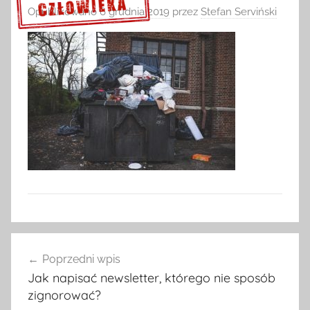
Opublikowano
6 grudnia 2019
przez
Stefan Serviński
Sprawdź szczegóły >>>
Nawigacja
Poprzedni wpis
wpisu
Jak napisać newsletter, którego nie sposób
zignorować?