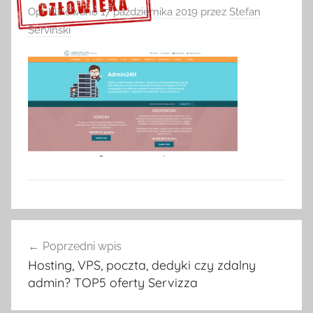
Opublikowano
17 października 2019
przez
Stefan
Serviński
Sprawdź szczegóły >>>
Nawigacja
Poprzedni wpis
wpisu
Hosting, VPS, poczta, dedyki czy zdalny
admin? TOP5 oferty Servizza