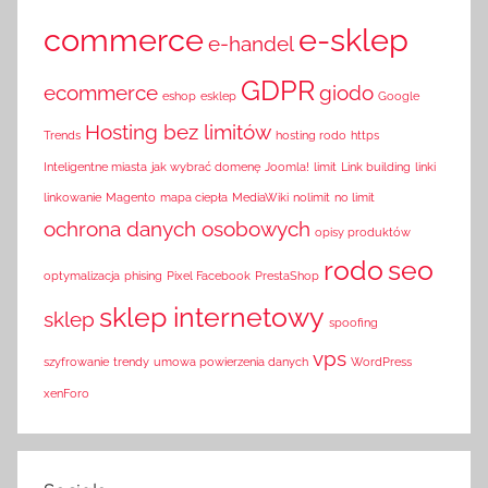
commerce
e-sklep
e-handel
GDPR
ecommerce
giodo
eshop
esklep
Google
Hosting bez limitów
Trends
hosting rodo
https
Inteligentne miasta
jak wybrać domenę
Joomla!
limit
Link building
linki
linkowanie
Magento
mapa ciepła
MediaWiki
nolimit
no limit
ochrona danych osobowych
opisy produktów
rodo
seo
optymalizacja
phising
Pixel Facebook
PrestaShop
sklep internetowy
sklep
spoofing
vps
szyfrowanie
trendy
umowa powierzenia danych
WordPress
xenForo