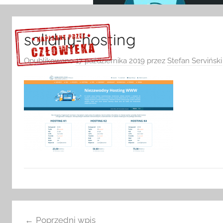
solidny-hosting
Opublikowano
17 października 2019
przez
Stefan Serviński
Sprawdź szczegóły >>>
Nawigacja
Poprzedni wpis