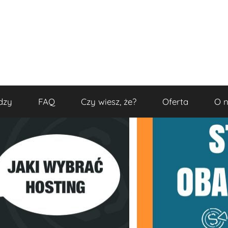
dzy
FAQ
Czy wiesz, że?
Oferta
O 