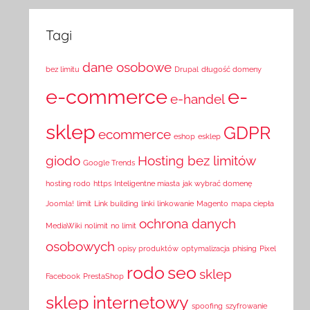
Tagi
dane osobowe
bez limitu
Drupal
długość domeny
e-commerce
e-
e-handel
sklep
GDPR
ecommerce
eshop
esklep
giodo
Hosting bez limitów
Google Trends
hosting rodo
https
Inteligentne miasta
jak wybrać domenę
Joomla!
limit
Link building
linki
linkowanie
Magento
mapa ciepła
ochrona danych
MediaWiki
nolimit
no limit
osobowych
opisy produktów
optymalizacja
phising
Pixel
rodo
seo
sklep
Facebook
PrestaShop
sklep internetowy
spoofing
szyfrowanie