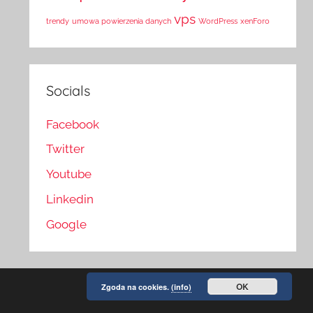
vps
trendy
umowa powierzenia danych
WordPress
xenForo
Socials
Facebook
Twitter
Youtube
Linkedin
Google
OK
Zgoda na cookies.
(info)