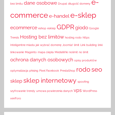
e-
dane osobowe
bez limitu
Drupal
długość domeny
commerce
e-sklep
e-handel
GDPR
ecommerce
giodo
eshop
esklep
Google
Hosting bez limitów
Trends
hosting rodo
https
Inteligentne miasta
jak wybrać domenę
Joomla!
limit
Link building
linki
linkowanie
Magento
mapa ciepła
MediaWiki
nolimit
no limit
ochrona danych osobowych
opisy produktów
rodo
seo
optymalizacja
phising
Pixel Facebook
PrestaShop
sklep internetowy
sklep
spoofing
vps
szyfrowanie
trendy
umowa powierzenia danych
WordPress
xenForo