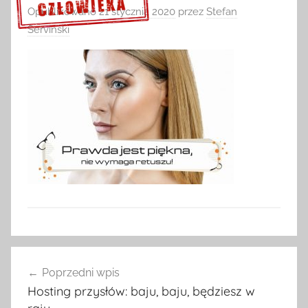
Opublikowano
21 stycznia 2020
przez
Stefan
Serviński
Sprawdź szczegóły >>>
Nawigacja
Poprzedni wpis
wpisu
Hosting przysłów: baju, baju, będziesz w