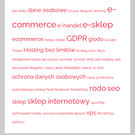
e-
dane osobowe
bez limitu
Drupal
długość domeny
commerce
e-sklep
e-handel
GDPR
ecommerce
giodo
eshop
esklep
Google
Hosting bez limitów
Trends
hosting rodo
https
Inteligentne miasta
jak wybrać domenę
Joomla!
limit
Link building
linki
linkowanie
Magento
mapa ciepła
MediaWiki
nolimit
no limit
ochrona danych osobowych
opisy produktów
rodo
seo
optymalizacja
phising
Pixel Facebook
PrestaShop
sklep internetowy
sklep
spoofing
vps
szyfrowanie
trendy
umowa powierzenia danych
WordPress
xenForo