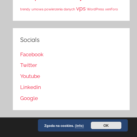
vps
trendy
umowa powierzenia danych
WordPress
xenForo
Socials
Facebook
Twitter
Youtube
Linkedin
Google
OK
Zgoda na cookies.
(info)