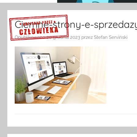
Ciemne-strony-e-sprzedazy
Opublikowano
20 grudnia 2023
przez
Stefan Serviński
Sprawdź szczegóły >>>