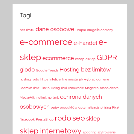
Tagi
dane osobowe
bez limitu
Drupal
długość domeny
e-commerce
e-
e-handel
sklep
GDPR
ecommerce
eshop
esklep
giodo
Hosting bez limitów
Google Trends
hosting rodo
https
Inteligentne miasta
jak wybrać domenę
Joomla!
limit
Link building
linki
linkowanie
Magento
mapa ciepła
ochrona danych
MediaWiki
nolimit
no limit
osobowych
opisy produktów
optymalizacja
phising
Pixel
rodo
seo
sklep
Facebook
PrestaShop
sklep internetowy
spoofing
szyfrowanie