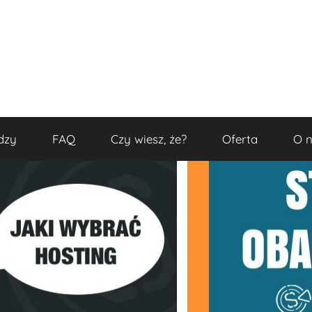
dzy
FAQ
Czy wiesz, że?
Oferta
O 