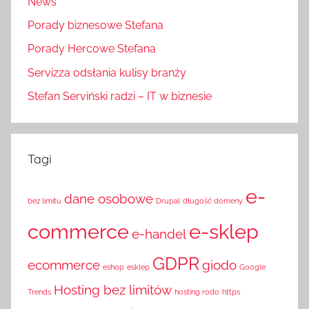
News
Porady biznesowe Stefana
Porady Hercowe Stefana
Servizza odsłania kulisy branży
Stefan Serviński radzi – IT w biznesie
Tagi
e-
dane osobowe
bez limitu
Drupal
długość domeny
commerce
e-sklep
e-handel
GDPR
ecommerce
giodo
eshop
esklep
Google
Hosting bez limitów
Trends
hosting rodo
https