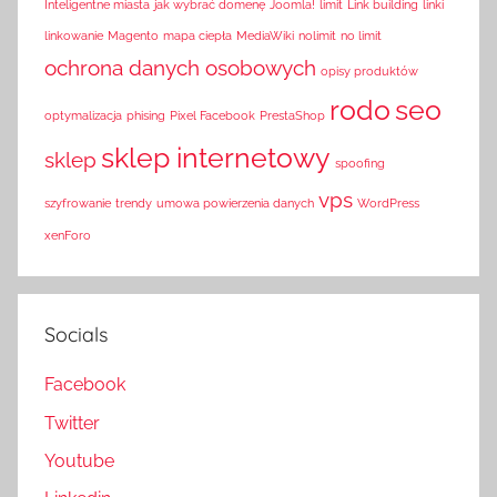
Inteligentne miasta
jak wybrać domenę
Joomla!
limit
Link building
linki
linkowanie
Magento
mapa ciepła
MediaWiki
nolimit
no limit
ochrona danych osobowych
opisy produktów
rodo
seo
optymalizacja
phising
Pixel Facebook
PrestaShop
sklep internetowy
sklep
spoofing
vps
szyfrowanie
trendy
umowa powierzenia danych
WordPress
xenForo
Socials
Facebook
Twitter
Youtube