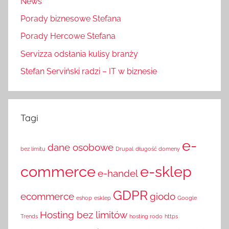
News
Porady biznesowe Stefana
Porady Hercowe Stefana
Servizza odsłania kulisy branży
Stefan Serviński radzi – IT w biznesie
Tagi
e-
dane osobowe
bez limitu
Drupal
długość domeny
commerce
e-sklep
e-handel
GDPR
ecommerce
giodo
eshop
esklep
Google
Hosting bez limitów
Trends
hosting rodo
https