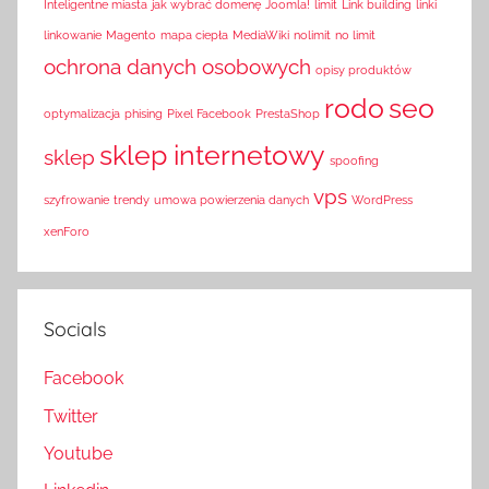
Inteligentne miasta
jak wybrać domenę
Joomla!
limit
Link building
linki
linkowanie
Magento
mapa ciepła
MediaWiki
nolimit
no limit
ochrona danych osobowych
opisy produktów
rodo
seo
optymalizacja
phising
Pixel Facebook
PrestaShop
sklep internetowy
sklep
spoofing
vps
szyfrowanie
trendy
umowa powierzenia danych
WordPress
xenForo
Socials
Facebook
Twitter
Youtube