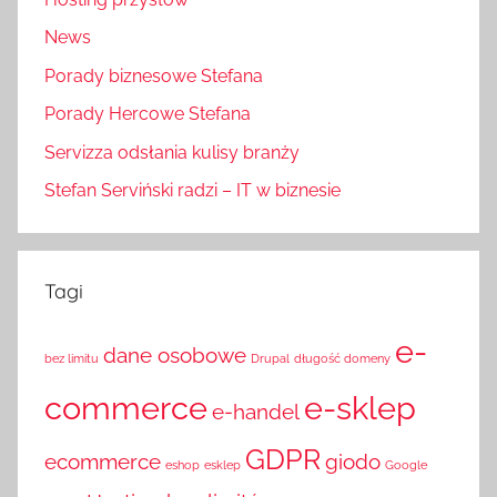
News
Porady biznesowe Stefana
Porady Hercowe Stefana
Servizza odsłania kulisy branży
Stefan Serviński radzi – IT w biznesie
Tagi
e-
dane osobowe
bez limitu
Drupal
długość domeny
commerce
e-sklep
e-handel
GDPR
ecommerce
giodo
eshop
esklep
Google