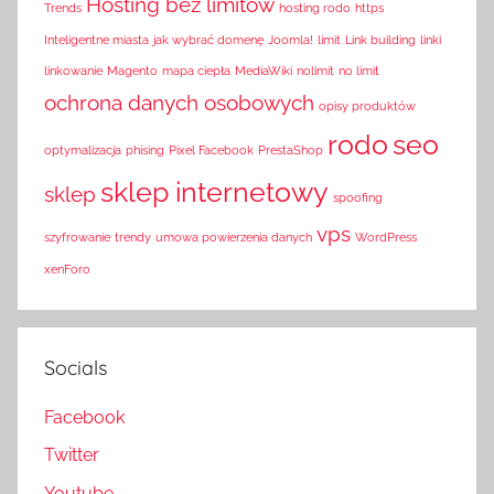
Hosting bez limitów
Trends
hosting rodo
https
Inteligentne miasta
jak wybrać domenę
Joomla!
limit
Link building
linki
linkowanie
Magento
mapa ciepła
MediaWiki
nolimit
no limit
ochrona danych osobowych
opisy produktów
rodo
seo
optymalizacja
phising
Pixel Facebook
PrestaShop
sklep internetowy
sklep
spoofing
vps
szyfrowanie
trendy
umowa powierzenia danych
WordPress
xenForo
Socials
Facebook
Twitter
Youtube