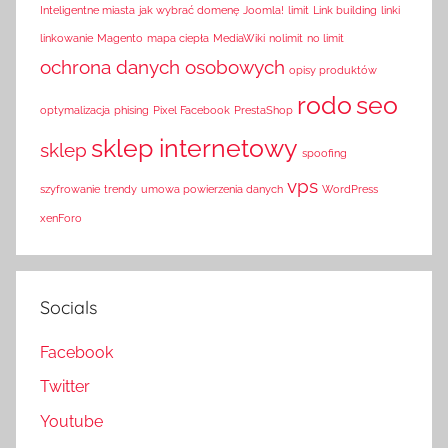
Inteligentne miasta
jak wybrać domenę
Joomla!
limit
Link building
linki
linkowanie
Magento
mapa ciepła
MediaWiki
nolimit
no limit
ochrona danych osobowych
opisy produktów
rodo
seo
optymalizacja
phising
Pixel Facebook
PrestaShop
sklep internetowy
sklep
spoofing
vps
szyfrowanie
trendy
umowa powierzenia danych
WordPress
xenForo
Socials
Facebook
Twitter
Youtube