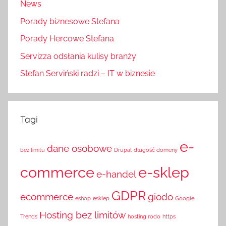
News
Porady biznesowe Stefana
Porady Hercowe Stefana
Servizza odsłania kulisy branży
Stefan Serviński radzi – IT w biznesie
Tagi
e-
dane osobowe
bez limitu
Drupal
długość domeny
commerce
e-sklep
e-handel
GDPR
ecommerce
giodo
eshop
esklep
Google
Hosting bez limitów
Trends
hosting rodo
https