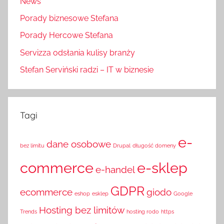
News
Porady biznesowe Stefana
Porady Hercowe Stefana
Servizza odsłania kulisy branży
Stefan Serviński radzi – IT w biznesie
Tagi
e-
dane osobowe
bez limitu
Drupal
długość domeny
commerce
e-sklep
e-handel
GDPR
ecommerce
giodo
eshop
esklep
Google
Hosting bez limitów
Trends
hosting rodo
https