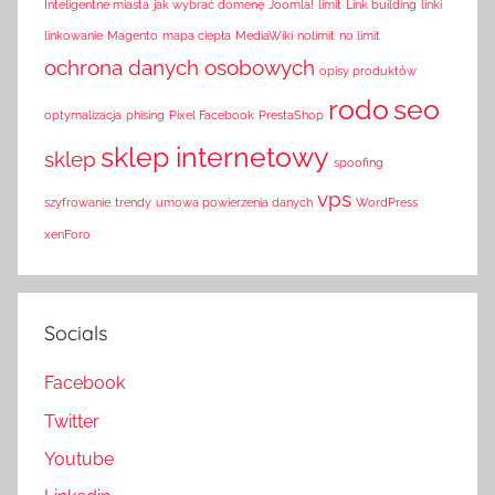
Inteligentne miasta
jak wybrać domenę
Joomla!
limit
Link building
linki
linkowanie
Magento
mapa ciepła
MediaWiki
nolimit
no limit
ochrona danych osobowych
opisy produktów
rodo
seo
optymalizacja
phising
Pixel Facebook
PrestaShop
sklep internetowy
sklep
spoofing
vps
szyfrowanie
trendy
umowa powierzenia danych
WordPress
xenForo
Socials
Facebook
Twitter
Youtube