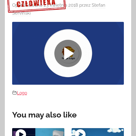
Opublikowano
23 kwietnia 2018
przez
Stefan
Serviński
Sprawdź szczegóły >>>
Logo
You may also like