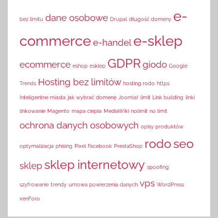
e-
dane osobowe
bez limitu
Drupal
długość domeny
commerce
e-sklep
e-handel
GDPR
ecommerce
giodo
eshop
esklep
Google
Hosting bez limitów
Trends
hosting rodo
https
Inteligentne miasta
jak wybrać domenę
Joomla!
limit
Link building
linki
linkowanie
Magento
mapa ciepła
MediaWiki
nolimit
no limit
ochrona danych osobowych
opisy produktów
rodo
seo
optymalizacja
phising
Pixel Facebook
PrestaShop
sklep internetowy
sklep
spoofing
vps
szyfrowanie
trendy
umowa powierzenia danych
WordPress
xenForo