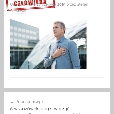
Opublikowano
27 czerwca 2019
przez
Stefan
Serviński
Sprawdź szczegóły >>>
Nawigacja
Poprzedni wpis
wpisu
6 wskazówek, aby stworzyć