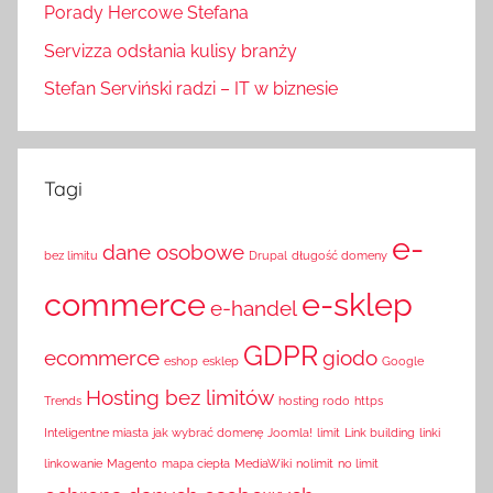
Porady Hercowe Stefana
Servizza odsłania kulisy branży
Stefan Serviński radzi – IT w biznesie
Tagi
e-
dane osobowe
bez limitu
Drupal
długość domeny
commerce
e-sklep
e-handel
GDPR
ecommerce
giodo
eshop
esklep
Google
Hosting bez limitów
Trends
hosting rodo
https
Inteligentne miasta
jak wybrać domenę
Joomla!
limit
Link building
linki
linkowanie
Magento
mapa ciepła
MediaWiki
nolimit
no limit