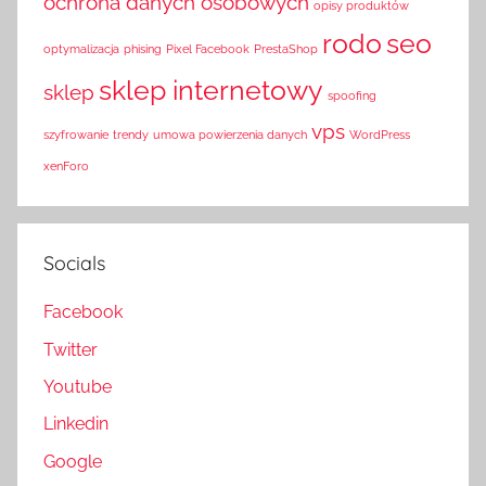
ochrona danych osobowych
opisy produktów
rodo
seo
optymalizacja
phising
Pixel Facebook
PrestaShop
sklep internetowy
sklep
spoofing
vps
szyfrowanie
trendy
umowa powierzenia danych
WordPress
xenForo
Socials
Facebook
Twitter
Youtube
Linkedin
Google