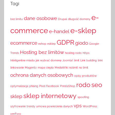
Tagi
e-
dane osobowe
bez limitu
Drupal
długość domeny
commerce
e-sklep
e-handel
GDPR
ecommerce
giodo
eshop
esklep
Google
Hosting bez limitów
Trends
hosting rodo
https
Inteligentne miasta
jak wybrać domenę
Joomla!
limit
Link building
linki
linkowanie
Magento
mapa ciepła
MediaWiki
nolimit
no limit
ochrona danych osobowych
opisy produktów
rodo
seo
optymalizacja
phising
Pixel Facebook
PrestaShop
sklep internetowy
sklep
spoofing
vps
szyfrowanie
trendy
umowa powierzenia danych
WordPress
xenForo