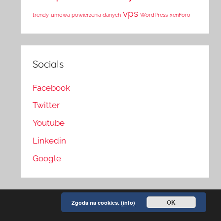
vps
trendy
umowa powierzenia danych
WordPress
xenForo
Socials
Facebook
Twitter
Youtube
Linkedin
Google
OK
Zgoda na cookies.
(info)