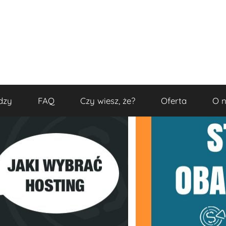
dzy
FAQ
Czy wiesz, że?
Oferta
O 