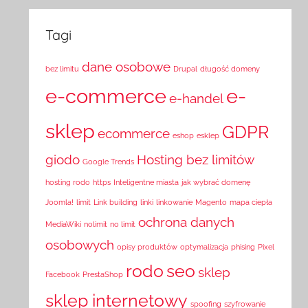
Tagi
dane osobowe
bez limitu
Drupal
długość domeny
e-commerce
e-
e-handel
sklep
GDPR
ecommerce
eshop
esklep
giodo
Hosting bez limitów
Google Trends
hosting rodo
https
Inteligentne miasta
jak wybrać domenę
Joomla!
limit
Link building
linki
linkowanie
Magento
mapa ciepła
ochrona danych
MediaWiki
nolimit
no limit
osobowych
opisy produktów
optymalizacja
phising
Pixel
rodo
seo
sklep
Facebook
PrestaShop
sklep internetowy
spoofing
szyfrowanie