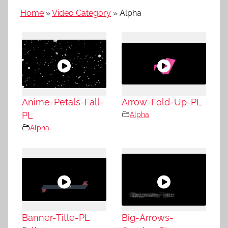
Home
»
Video Category
»
Alpha
Anime-Petals-Fall-
Arrow-Fold-Up-PL
PL
Alpha
Alpha
Banner-Title-PL
Big-Arrows-