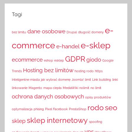
Tagi
e-
dane osobowe
bez limitu
Drupal
długość domeny
commerce
e-sklep
e-handel
GDPR
ecommerce
giodo
eshop
esklep
Google
Hosting bez limitów
Trends
hosting rodo
https
Inteligentne miasta
jak wybrać domenę
Joomla!
limit
Link building
linki
linkowanie
Magento
mapa ciepła
MediaWiki
nolimit
no limit
ochrona danych osobowych
opisy produktów
rodo
seo
optymalizacja
phising
Pixel Facebook
PrestaShop
sklep internetowy
sklep
spoofing
vps