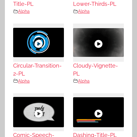
Title-PL
Lower-Thirds-PL
Alpha
Alpha
Circular-Transition-
Cloudy-Vignette-
2-PL
PL
Alpha
Alpha
Comic-Speech-
Dashing-Title-PL