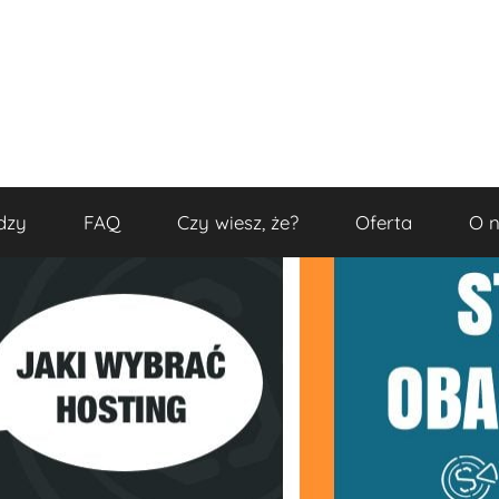
dzy
FAQ
Czy wiesz, że?
Oferta
O 