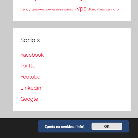
vps
trendy
umowa powierzenia danych
WordPress
xenForo
Socials
Facebook
Twitter
Youtube
Linkedin
Google
OK
Zgoda na cookies.
(info)