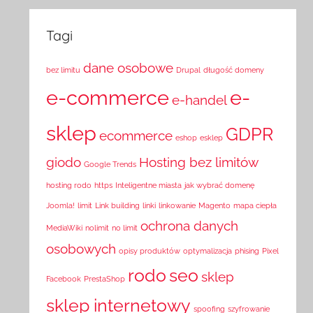
Tagi
dane osobowe
bez limitu
Drupal
długość domeny
e-commerce
e-
e-handel
sklep
GDPR
ecommerce
eshop
esklep
giodo
Hosting bez limitów
Google Trends
hosting rodo
https
Inteligentne miasta
jak wybrać domenę
Joomla!
limit
Link building
linki
linkowanie
Magento
mapa ciepła
ochrona danych
MediaWiki
nolimit
no limit
osobowych
opisy produktów
optymalizacja
phising
Pixel
rodo
seo
sklep
Facebook
PrestaShop
sklep internetowy
spoofing
szyfrowanie