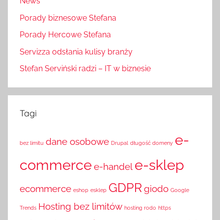
News
Porady biznesowe Stefana
Porady Hercowe Stefana
Servizza odsłania kulisy branży
Stefan Serviński radzi – IT w biznesie
Tagi
e-
dane osobowe
bez limitu
Drupal
długość domeny
commerce
e-sklep
e-handel
GDPR
ecommerce
giodo
eshop
esklep
Google
Hosting bez limitów
Trends
hosting rodo
https