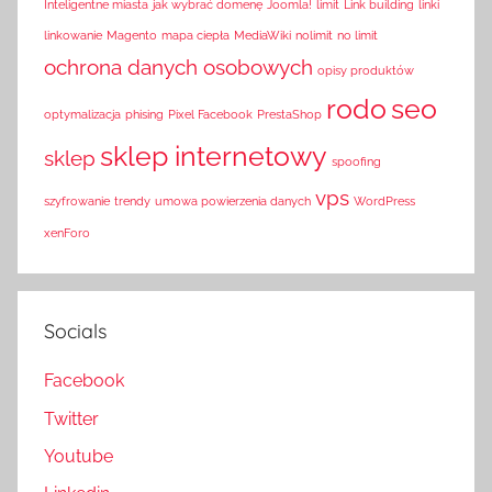
Inteligentne miasta
jak wybrać domenę
Joomla!
limit
Link building
linki
linkowanie
Magento
mapa ciepła
MediaWiki
nolimit
no limit
ochrona danych osobowych
opisy produktów
rodo
seo
optymalizacja
phising
Pixel Facebook
PrestaShop
sklep internetowy
sklep
spoofing
vps
szyfrowanie
trendy
umowa powierzenia danych
WordPress
xenForo
Socials
Facebook
Twitter
Youtube