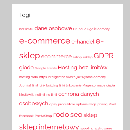
Tagi
dane osobowe
bez limitu
Drupal
długość domeny
e-commerce
e-
e-handel
sklep
GDPR
ecommerce
eshop
esklep
giodo
Hosting bez limitów
Google Trends
hosting rodo
https
Inteligentne miasta
jak wybrać domenę
Joomla!
limit
Link building
linki
linkowanie
Magento
mapa ciepła
ochrona danych
MediaWiki
nolimit
no limit
osobowych
opisy produktów
optymalizacja
phising
Pixel
rodo
seo
sklep
Facebook
PrestaShop
sklep internetowy
spoofing
szyfrowanie