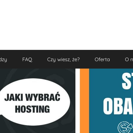
dzy
FAQ
Czy wiesz, że?
Oferta
O 