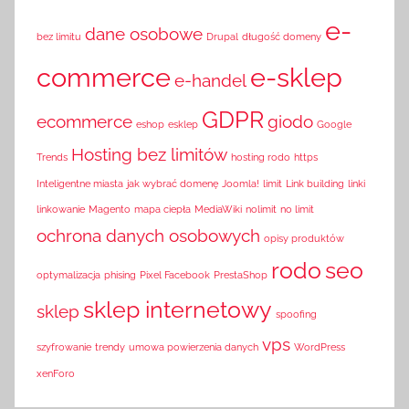
e-
dane osobowe
bez limitu
Drupal
długość domeny
commerce
e-sklep
e-handel
GDPR
ecommerce
giodo
eshop
esklep
Google
Hosting bez limitów
Trends
hosting rodo
https
Inteligentne miasta
jak wybrać domenę
Joomla!
limit
Link building
linki
linkowanie
Magento
mapa ciepła
MediaWiki
nolimit
no limit
ochrona danych osobowych
opisy produktów
rodo
seo
optymalizacja
phising
Pixel Facebook
PrestaShop
sklep internetowy
sklep
spoofing
vps
szyfrowanie
trendy
umowa powierzenia danych
WordPress
xenForo