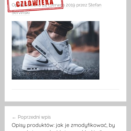
Opublikowano
24 czerwca 2019
przez
Stefan
Serviński
Sprawdź szczegóły >>>
Nawigacja
Poprzedni wpis
wpisu
Opisy produktów: jak je zmodyfikować, by