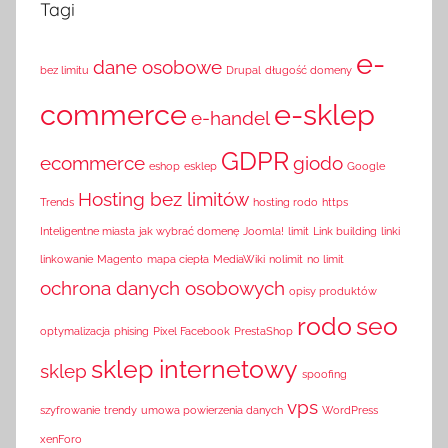
Tagi
e-
dane osobowe
bez limitu
Drupal
długość domeny
commerce
e-sklep
e-handel
GDPR
ecommerce
giodo
eshop
esklep
Google
Hosting bez limitów
Trends
hosting rodo
https
Inteligentne miasta
jak wybrać domenę
Joomla!
limit
Link building
linki
linkowanie
Magento
mapa ciepła
MediaWiki
nolimit
no limit
ochrona danych osobowych
opisy produktów
rodo
seo
optymalizacja
phising
Pixel Facebook
PrestaShop
sklep internetowy
sklep
spoofing
vps
szyfrowanie
trendy
umowa powierzenia danych
WordPress
xenForo