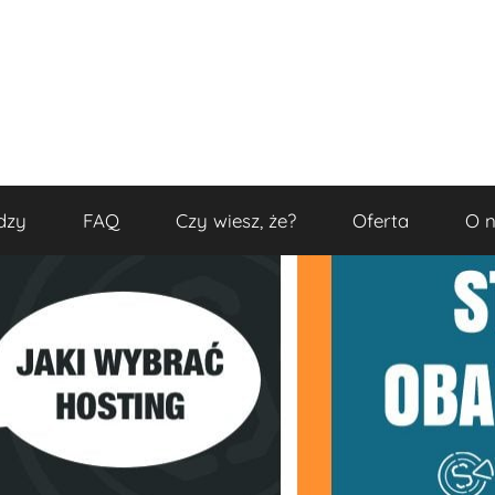
dzy
FAQ
Czy wiesz, że?
Oferta
O 