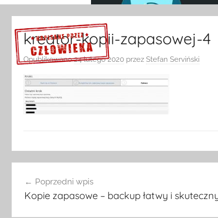
kreator-kopii-zapasowej-4
Opublikowano
24 lutego 2020
przez
Stefan Serviński
Sprawdź szczegóły >>>
Nawigacja
Poprzedni wpis
wpisu
Kopie zapasowe – backup łatwy i skuteczn