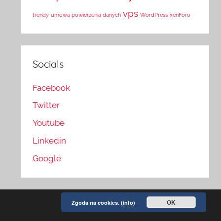
vps
trendy
umowa powierzenia danych
WordPress
xenForo
Socials
Facebook
Twitter
Youtube
Linkedin
Google
OK
Zgoda na cookies.
(info)