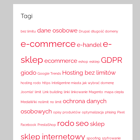
Tagi
dane osobowe
bez limitu
Drupal
długość domeny
e-commerce
e-
e-handel
sklep
GDPR
ecommerce
eshop
esklep
giodo
Hosting bez limitów
Google Trends
hosting rodo
https
Inteligentne miasta
jak wybrać domenę
Joomla!
limit
Link building
linki
linkowanie
Magento
mapa ciepła
ochrona danych
MediaWiki
nolimit
no limit
osobowych
opisy produktów
optymalizacja
phising
Pixel
rodo
seo
sklep
Facebook
PrestaShop
sklep internetowy
spoofing
szyfrowanie