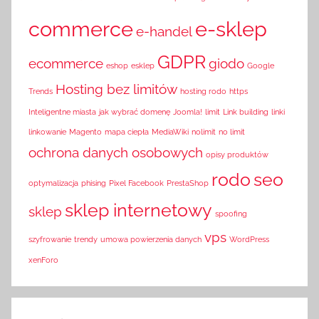
commerce
e-sklep
e-handel
GDPR
ecommerce
giodo
eshop
esklep
Google
Hosting bez limitów
Trends
hosting rodo
https
Inteligentne miasta
jak wybrać domenę
Joomla!
limit
Link building
linki
linkowanie
Magento
mapa ciepła
MediaWiki
nolimit
no limit
ochrona danych osobowych
opisy produktów
rodo
seo
optymalizacja
phising
Pixel Facebook
PrestaShop
sklep internetowy
sklep
spoofing
vps
szyfrowanie
trendy
umowa powierzenia danych
WordPress
xenForo