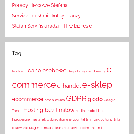
Porady Hercowe Stefana
Servizza odsłania kulisy branży
Stefan Serviński radzi – IT w biznesie
Tagi
e-
dane osobowe
bez limitu
Drupal
długość domeny
commerce
e-sklep
e-handel
GDPR
ecommerce
giodo
eshop
esklep
Google
Hosting bez limitów
Trends
hosting rodo
https
Inteligentne miasta
jak wybrać domenę
Joomla!
limit
Link building
linki
linkowanie
Magento
mapa ciepła
MediaWiki
nolimit
no limit