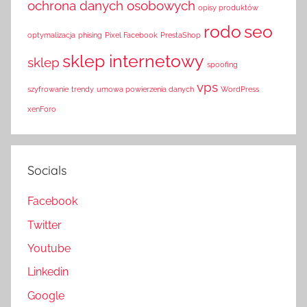
ochrona danych osobowych
opisy produktów
rodo
seo
optymalizacja
phising
Pixel Facebook
PrestaShop
sklep internetowy
sklep
spoofing
vps
szyfrowanie
trendy
umowa powierzenia danych
WordPress
xenForo
Socials
Facebook
Twitter
Youtube
Linkedin
Google