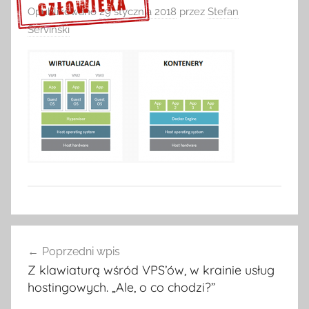
Opublikowano
29 stycznia 2018
przez
Stefan
Serviński
Sprawdź szczegóły >>>
Nawigacja
Poprzedni wpis
wpisu
Z klawiaturą wśród VPS’ów, w krainie usług
hostingowych. „Ale, o co chodzi?”