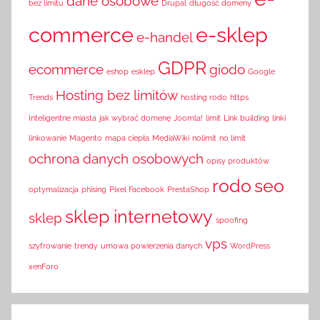
dane osobowe
bez limitu
Drupal
długość domeny
commerce
e-sklep
e-handel
GDPR
ecommerce
giodo
eshop
esklep
Google
Hosting bez limitów
Trends
hosting rodo
https
Inteligentne miasta
jak wybrać domenę
Joomla!
limit
Link building
linki
linkowanie
Magento
mapa ciepła
MediaWiki
nolimit
no limit
ochrona danych osobowych
opisy produktów
rodo
seo
optymalizacja
phising
Pixel Facebook
PrestaShop
sklep internetowy
sklep
spoofing
vps
szyfrowanie
trendy
umowa powierzenia danych
WordPress
xenForo