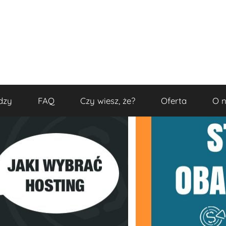
dzy
FAQ
Czy wiesz, że?
Oferta
O 