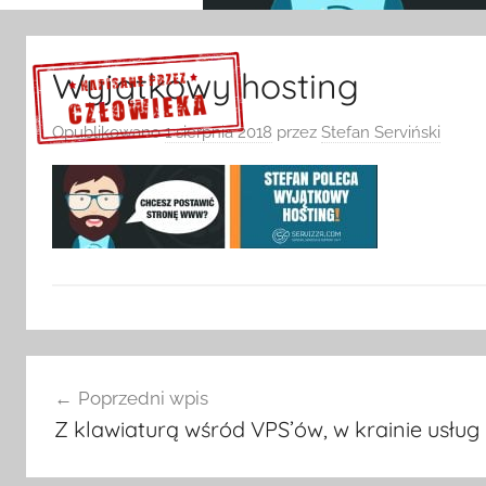
Wyjątkowy hosting
Opublikowano
1 sierpnia 2018
przez
Stefan Serviński
Sprawdź szczegóły >>>
Nawigacja
Poprzedni wpis
wpisu
Z klawiaturą wśród VPS’ów, w krainie usług 