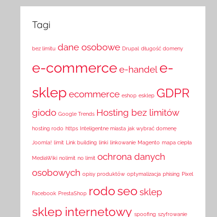
Tagi
dane osobowe
bez limitu
Drupal
długość domeny
e-commerce
e-
e-handel
sklep
GDPR
ecommerce
eshop
esklep
giodo
Hosting bez limitów
Google Trends
hosting rodo
https
Inteligentne miasta
jak wybrać domenę
Joomla!
limit
Link building
linki
linkowanie
Magento
mapa ciepła
ochrona danych
MediaWiki
nolimit
no limit
osobowych
opisy produktów
optymalizacja
phising
Pixel
rodo
seo
sklep
Facebook
PrestaShop
sklep internetowy
spoofing
szyfrowanie