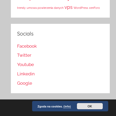
vps
trendy
umowa powierzenia danych
WordPress
xenForo
Socials
Facebook
Twitter
Youtube
Linkedin
Google
OK
Zgoda na cookies.
(info)