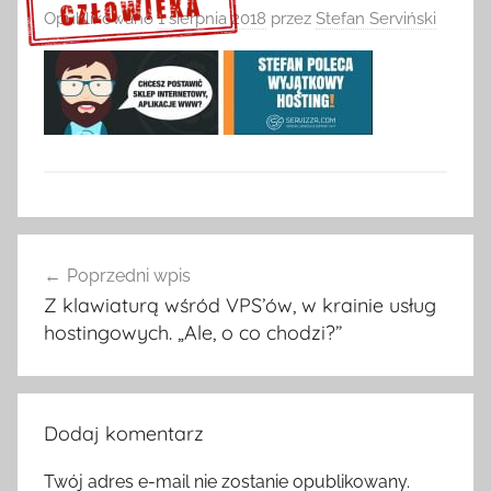
Opublikowano
1 sierpnia 2018
przez
Stefan Serviński
Sprawdź szczegóły >>>
Nawigacja
Poprzedni wpis
wpisu
Z klawiaturą wśród VPS’ów, w krainie usług
hostingowych. „Ale, o co chodzi?”
Dodaj komentarz
Twój adres e-mail nie zostanie opublikowany.