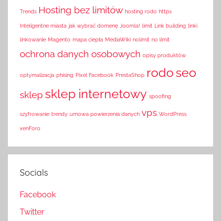
Hosting bez limitów
Trends
hosting rodo
https
Inteligentne miasta
jak wybrać domenę
Joomla!
limit
Link building
linki
linkowanie
Magento
mapa ciepła
MediaWiki
nolimit
no limit
ochrona danych osobowych
opisy produktów
rodo
seo
optymalizacja
phising
Pixel Facebook
PrestaShop
sklep internetowy
sklep
spoofing
vps
szyfrowanie
trendy
umowa powierzenia danych
WordPress
xenForo
Socials
Facebook
Twitter