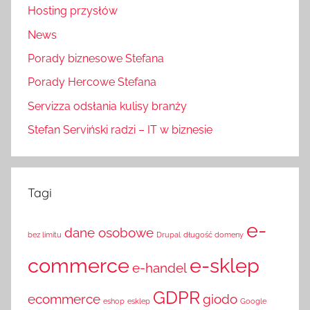
Hosting przysłów
News
Porady biznesowe Stefana
Porady Hercowe Stefana
Servizza odsłania kulisy branży
Stefan Serviński radzi – IT w biznesie
Tagi
e-
dane osobowe
bez limitu
Drupal
długość domeny
commerce
e-sklep
e-handel
GDPR
ecommerce
giodo
eshop
esklep
Google