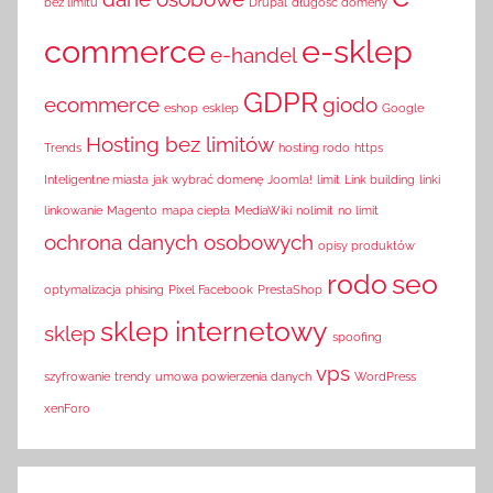
bez limitu
Drupal
długość domeny
commerce
e-sklep
e-handel
GDPR
ecommerce
giodo
eshop
esklep
Google
Hosting bez limitów
Trends
hosting rodo
https
Inteligentne miasta
jak wybrać domenę
Joomla!
limit
Link building
linki
linkowanie
Magento
mapa ciepła
MediaWiki
nolimit
no limit
ochrona danych osobowych
opisy produktów
rodo
seo
optymalizacja
phising
Pixel Facebook
PrestaShop
sklep internetowy
sklep
spoofing
vps
szyfrowanie
trendy
umowa powierzenia danych
WordPress
xenForo