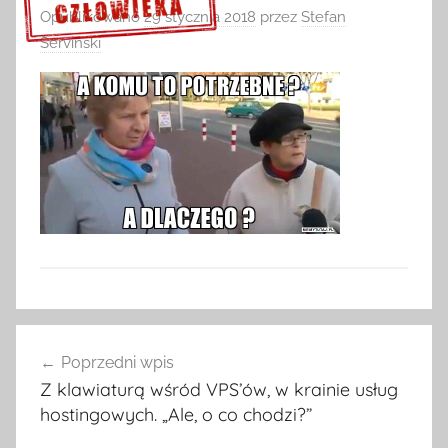
Opublikowano
29 stycznia 2018
przez
Stefan
Serviński
Sprawdź szczegóły >>>
Nawigacja
Poprzedni wpis
wpisu
Z klawiaturą wśród VPS’ów, w krainie usług
hostingowych. „Ale, o co chodzi?”